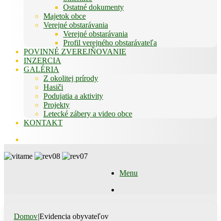
Ostatné dokumenty
Majetok obce
Verejné obstarávania
Verejné obstarávania
Profil verejného obstarávateľa
POVINNÉ ZVEREJŇOVANIE
INZERCIA
GALÉRIA
Z okolitej prírody
Hasiči
Podujatia a aktivity
Projekty
Letecké zábery a video obce
KONTAKT
Hľadať
Menu
Hľadať
Domov
|
Evidencia obyvateľov