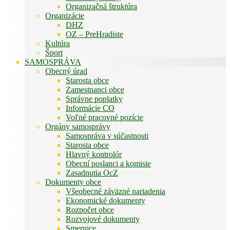
Organizačná štruktúra
Organizácie
DHZ
OZ – PreHradiste
Kultúra
Šport
SAMOSPRÁVA
Obecný úrad
Starosta obce
Zamestnanci obce
Správne poplatky
Informácie CO
Voľné pracovné pozície
Orgány samosprávy
Samospráva v súčastnosti
Starosta obce
Hlavný kontrolór
Obecní poslanci a komisie
Zasadnutia OcZ
Dokumenty obce
Všeobecné záväzné nariadenia
Ekonomické dokumenty
Rozpočet obce
Rozvojové dokumenty
Smernice