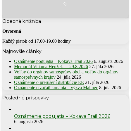
Obecná knižnica
Otvorená
Každý piatok od 17.00-19.00 hodiny
Najnovšie články
Oznámenie podujatia – Kokava Trail 2026
6. augusta 2026
Memoriál Viliama Henžeľa – 29.8.2026
27. júla 2026
Voľby do orgánov samosprávy obcí a voľby do orgánov
samosprávnych krajov
24. júla 2026
Oznámenie o prerušení distribúcie EE
21. júla 2026
Oznámenie o začatí konania – výzva Málinec
8. júla 2026
Posledné príspevky
Oznámenie podujatia – Kokava Trail 2026
6. augusta 2026