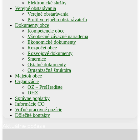
Elektronické služby
Verejné obstarávania
Verejné obstarávania
Profil verejného obstarávateľa
Dokumenty obce
Kompetencie obce
Všeobecné záväzné nariadenia
Ekonomické dokumenty
Rozpočet obce
Rozvojové dokumenty
Smernice
Ostatné dokumenty
Organizačná štruktúra
Majetok obce
Organizácie
OZ – PreHradiste
DHZ
Správne poplatky
Informácie CO
Voľné pracovné pozície
Dôležité kontakty
Aktuálne počasie