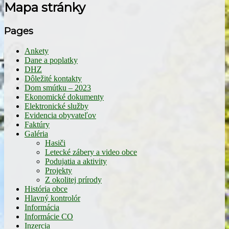
Mapa stránky
Pages
Ankety
Dane a poplatky
DHZ
Dôležité kontakty
Dom smútku – 2023
Ekonomické dokumenty
Elektronické služby
Evidencia obyvateľov
Faktúry
Galéria
Hasiči
Letecké zábery a video obce
Podujatia a aktivity
Projekty
Z okolitej prírody
História obce
Hlavný kontrolór
Informácia
Informácie CO
Inzercia