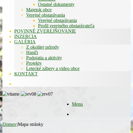
Ostatné dokumenty
Majetok obce
Verejné obstarávania
Verejné obstarávania
Profil verejného obstarávateľa
POVINNÉ ZVEREJŇOVANIE
INZERCIA
GALÉRIA
Z okolitej prírody
Hasiči
Podujatia a aktivity
Projekty
Letecké zábery a video obce
KONTAKT
Hľadať
Menu
Hľadať
Domov
|
Mapa stránky