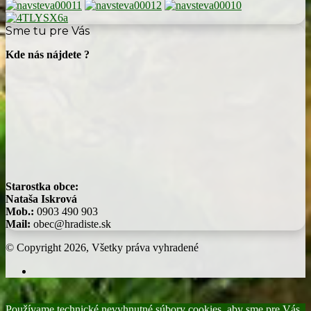
Sme tu pre Vás
Kde nás nájdete ?
Starostka obce:
Nataša Iskrová
Mob.:
0903 490 903
Mail:
obec@hradiste.sk
© Copyright 2026, Všetky práva vyhradené
Facebook
Back
to
Používame technické nevyhnutné súbory cookies, aby sme pre Vás