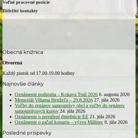
Voľné pracovné pozície
Elektronické služby
Smernice
Dôležité kontakty
Ostatné dokumenty
Aktuálne počasie
Organizačná štruktúra
Obecná knižnica
Otvorená
Každý piatok od 17.00-19.00 hodiny
Najnovšie články
Oznámenie podujatia – Kokava Trail 2026
6. augusta 2026
Memoriál Viliama Henžeľa – 29.8.2026
27. júla 2026
Voľby do orgánov samosprávy obcí a voľby do orgánov
samosprávnych krajov
24. júla 2026
Oznámenie o prerušení distribúcie EE
21. júla 2026
Oznámenie o začatí konania – výzva Málinec
8. júla 2026
Posledné príspevky