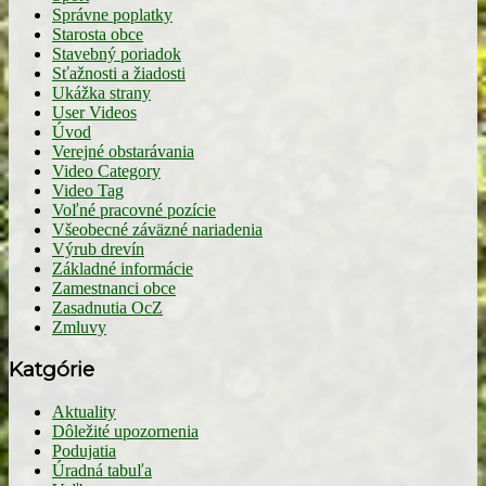
Správne poplatky
Starosta obce
Stavebný poriadok
Sťažnosti a žiadosti
Ukážka strany
User Videos
Úvod
Verejné obstarávania
Video Category
Video Tag
Voľné pracovné pozície
Všeobecné záväzné nariadenia
Výrub drevín
Základné informácie
Zamestnanci obce
Zasadnutia OcZ
Zmluvy
Katgórie
Aktuality
Dôležité upozornenia
Podujatia
Úradná tabuľa