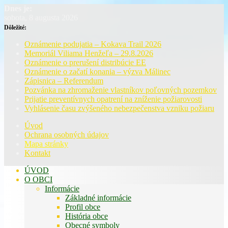
Dnes je:
sobota, 8 augusta 2026
Dôležité:
Oznámenie podujatia – Kokava Trail 2026
Memoriál Viliama Henžeľa – 29.8.2026
Oznámenie o prerušení distribúcie EE
Oznámenie o začatí konania – výzva Málinec
Zápisnica – Referendum
Pozvánka na zhromaženie vlastníkov poľovných pozemkov
Prijatie preventívnych opatrení na zníženie požiarovosti
Vyhlásenie času zvýšeného nebezpečenstva vzniku požiaru
Úvod
Ochrana osobných údajov
Mapa stránky
Kontakt
ÚVOD
O OBCI
Informácie
Základné informácie
Profil obce
História obce
Obecné symboly