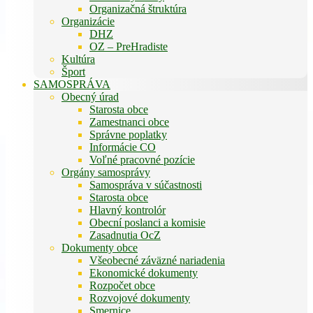
Organizačná štruktúra
Organizácie
DHZ
OZ – PreHradiste
Kultúra
Šport
SAMOSPRÁVA
Obecný úrad
Starosta obce
Zamestnanci obce
Správne poplatky
Informácie CO
Voľné pracovné pozície
Orgány samosprávy
Samospráva v súčastnosti
Starosta obce
Hlavný kontrolór
Obecní poslanci a komisie
Zasadnutia OcZ
Dokumenty obce
Všeobecné záväzné nariadenia
Ekonomické dokumenty
Rozpočet obce
Rozvojové dokumenty
Smernice