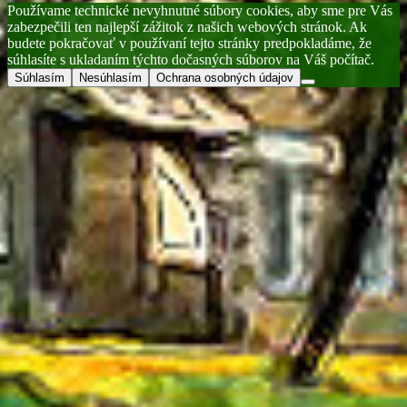
to
Používame technické nevyhnutné súbory cookies, aby sme pre Vás
top
zabezpečili ten najlepší zážitok z našich webových stránok. Ak
button
budete pokračovať v používaní tejto stránky predpokladáme, že
súhlasíte s ukladaním týchto dočasných súborov na Váš počítač.
Súhlasím
Nesúhlasím
Ochrana osobných údajov