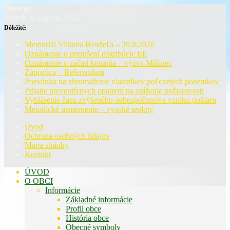
Dnes je:
štvrtok, 6 augusta 2026
Dôležité:
Memoriál Viliama Henžeľa – 29.8.2026
Oznámenie o prerušení distribúcie EE
Oznámenie o začatí konania – výzva Málinec
Zápisnica – Referendum
Pozvánka na zhromaženie vlastníkov poľovných pozemkov
Prijatie preventívnych opatrení na zníženie požiarovosti
Vyhlásenie času zvýšeného nebezpečenstva vzniku požiaru
Metodické usmernenie – vysoké teploty
Úvod
Ochrana osobných údajov
Mapa stránky
Kontakt
ÚVOD
O OBCI
Informácie
Základné informácie
Profil obce
História obce
Obecné symboly