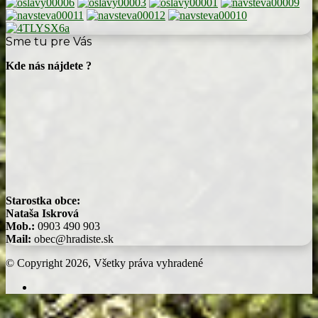
Sme tu pre Vás
Kde nás nájdete ?
Starostka obce:
Nataša Iskrová
Mob.:
0903 490 903
Mail:
obec@hradiste.sk
© Copyright 2026, Všetky práva vyhradené
Facebook
Back