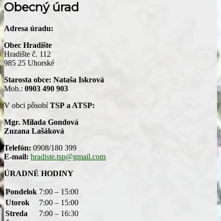
Obecný úrad
Adresa úradu:
Obec Hradište
Hradište č. 112
985 25 Uhorské
Starosta obce: Nataša Iskrová
Mob.:
0903 490 903
V obci pôsobí
TSP a ATSP:
Mgr. Milada Gondová
Zuzana Lašáková
Telefón:
0908/180 399
E-mail:
hradiste.tsp@gmail.com
ÚRADNÉ HODINY
Pondelok
7:00 – 15:00
Utorok
7:00 – 15:00
Streda
7:00 – 16:30