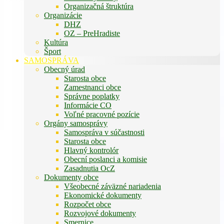
Organizačná štruktúra
Organizácie
DHZ
OZ – PreHradiste
Kultúra
Šport
SAMOSPRÁVA
Obecný úrad
Starosta obce
Zamestnanci obce
Správne poplatky
Informácie CO
Voľné pracovné pozície
Orgány samosprávy
Samospráva v súčastnosti
Starosta obce
Hlavný kontrolór
Obecní poslanci a komisie
Zasadnutia OcZ
Dokumenty obce
Všeobecné záväzné nariadenia
Ekonomické dokumenty
Rozpočet obce
Rozvojové dokumenty
Smernice