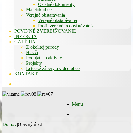
Ostatné dokumenty
Majetok obce
Verejné obstarávania
Verejné obstarávania
Profil verejného obstarávateľa
POVINNÉ ZVEREJŇOVANIE
INZERCIA
GALÉRIA
Z okolitej prírody
Hasiči
Podujatia a aktivity
Projekty
Letecké zábery a video obce
KONTAKT
Hľadať
Menu
Hľadať
Domov
|
Obecný úrad