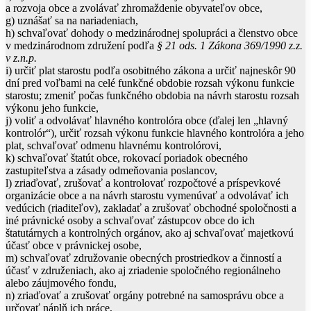
a rozvoja obce a zvolávať zhromaždenie obyvateľov obce,
g) uznášať sa na nariadeniach,
h) schvaľovať dohody o medzinárodnej spolupráci a členstvo obce
v medzinárodnom združení podľa
§ 21 ods. 1
Zákona 369/1990 z.z.
v z.n.p.
i) určiť plat starostu podľa osobitného zákona a určiť najneskôr 90
dní pred voľbami na celé funkčné obdobie rozsah výkonu funkcie
starostu; zmeniť počas funkčného obdobia na návrh starostu rozsah
výkonu jeho funkcie,
j) voliť a odvolávať hlavného kontrolóra obce (ďalej len „hlavný
kontrolór“), určiť rozsah výkonu funkcie hlavného kontrolóra a jeho
plat, schvaľovať odmenu hlavnému kontrolórovi,
k) schvaľovať štatút obce, rokovací poriadok obecného
zastupiteľstva a zásady odmeňovania poslancov,
l) zriaďovať, zrušovať a kontrolovať rozpočtové a príspevkové
organizácie obce a na návrh starostu vymenúvať a odvolávať ich
vedúcich (riaditeľov), zakladať a zrušovať obchodné spoločnosti a
iné právnické osoby a schvaľovať zástupcov obce do ich
štatutárnych a kontrolných orgánov, ako aj schvaľovať majetkovú
účasť obce v právnickej osobe,
m) schvaľovať združovanie obecných prostriedkov a činností a
účasť v združeniach, ako aj zriadenie spoločného regionálneho
alebo záujmového fondu,
n) zriaďovať a zrušovať orgány potrebné na samosprávu obce a
určovať náplň ich práce,