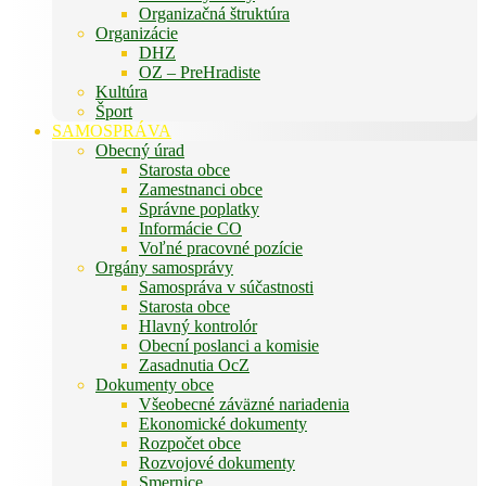
Organizačná štruktúra
Organizácie
DHZ
OZ – PreHradiste
Kultúra
Šport
SAMOSPRÁVA
Obecný úrad
Starosta obce
Zamestnanci obce
Správne poplatky
Informácie CO
Voľné pracovné pozície
Orgány samosprávy
Samospráva v súčastnosti
Starosta obce
Hlavný kontrolór
Obecní poslanci a komisie
Zasadnutia OcZ
Dokumenty obce
Všeobecné záväzné nariadenia
Ekonomické dokumenty
Rozpočet obce
Rozvojové dokumenty
Smernice