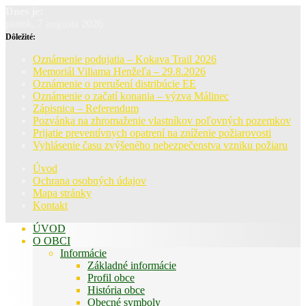
Dnes je:
piatok, 7 augusta 2026
Dôležité:
Oznámenie podujatia – Kokava Trail 2026
Memoriál Viliama Henžeľa – 29.8.2026
Oznámenie o prerušení distribúcie EE
Oznámenie o začatí konania – výzva Málinec
Zápisnica – Referendum
Pozvánka na zhromaženie vlastníkov poľovných pozemkov
Prijatie preventívnych opatrení na zníženie požiarovosti
Vyhlásenie času zvýšeného nebezpečenstva vzniku požiaru
Úvod
Ochrana osobných údajov
Mapa stránky
Kontakt
ÚVOD
O OBCI
Informácie
Základné informácie
Profil obce
História obce
Obecné symboly