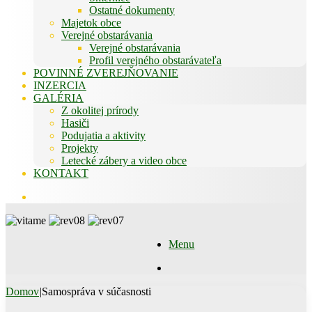
Ostatné dokumenty
Majetok obce
Verejné obstarávania
Verejné obstarávania
Profil verejného obstarávateľa
POVINNÉ ZVEREJŇOVANIE
INZERCIA
GALÉRIA
Z okolitej prírody
Hasiči
Podujatia a aktivity
Projekty
Letecké zábery a video obce
KONTAKT
Hľadať
Menu
Hľadať
Domov
|
Samospráva v súčasnosti