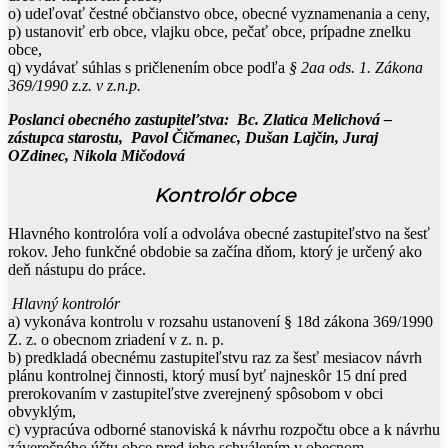
o) udeľovať čestné občianstvo obce, obecné vyznamenania a ceny,
p) ustanoviť erb obce, vlajku obce, pečať obce, prípadne znelku
obce,
q) vydávať súhlas s pričlenením obce podľa
§ 2aa ods. 1
. Zákona
369/1990 z.z. v z.n.p.
Poslanci obecného zastupiteľstva:
Bc. Zlatica Melichová –
zástupca starostu, Pavol Čičmanec, Dušan Lajčin, Juraj
OZdinec, Nikola Mičodová
Kontrolór obce
Hlavného kontrolóra volí a odvoláva obecné zastupiteľstvo na šesť
rokov. Jeho funkčné obdobie sa začína dňom, ktorý je určený ako
deň nástupu do práce.
Hlavný kontrolór
a) vykonáva kontrolu v rozsahu ustanovení § 18d zákona 369/1990
Z. z. o obecnom zriadení v z. n. p.
b) predkladá obecnému zastupiteľstvu raz za šesť mesiacov návrh
plánu kontrolnej činnosti, ktorý musí byť najneskôr 15 dní pred
prerokovaním v zastupiteľstve zverejnený spôsobom v obci
obvyklým,
c) vypracúva odborné stanoviská k návrhu rozpočtu obce a k návrhu
záverečného účtu obce pred jeho schválením v obecnom