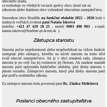
obecného úradu,
e) rozhoduje vo všetkých veciach správy obce, ktoré nie sú
zákonom alebo štatútom obce vyhradené obecnému zastupiteľstvu.
Starostkou obce Hradište
na funkčné obdobie 2022 – 2026
bola v
riadnych voľbách zvolená
pani Nataša Iskrová
(telefón:
+421 47 429 18 25
, mobil:
0903 490 903
, e-mail:
natasa.iskrova@hradiste-pt.dcom.sk ).
Zástupca starostu
Starostu počas neprítomnosti alebo nespôsobilosti na výkon funkcie
zastupuje jeho zástupca, ktorého na návrh starostu na tento účel
zvolí obecné zastupiteľstvo. Ak je v obci zriadená rada, zástupca
starostu je po celý čas jej existencie jej členom. Ak zanikne mandát
starostu pred uplynutím funkčného obdobia, plní úlohy starostu v
plnom rozsahu. Zástupcovi starostu, ktorý plní úlohy starostu patrí
plat podľa osobitného zákona.
Za zástupcu starostu bola poverená pani
Bc. Zlatica Melichová
Poslanci obecného zastupiteľstva