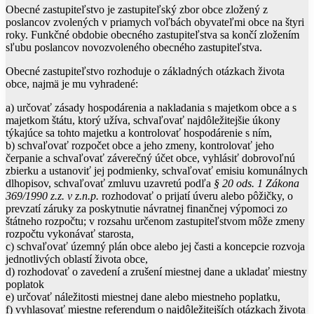
Obecné zastupiteľstvo je zastupiteľský zbor obce zložený z
poslancov zvolených v priamych voľbách obyvateľmi obce na štyri
roky. Funkčné obdobie obecného zastupiteľstva sa končí zložením
sľubu poslancov novozvoleného obecného zastupiteľstva.
Obecné zastupiteľstvo rozhoduje o základných otázkach života
obce, najmä je mu vyhradené:
a) určovať zásady hospodárenia a nakladania s majetkom obce a s
majetkom štátu, ktorý užíva, schvaľovať najdôležitejšie úkony
týkajúce sa tohto majetku a kontrolovať hospodárenie s ním,
b) schvaľovať rozpočet obce a jeho zmeny, kontrolovať jeho
čerpanie a schvaľovať záverečný účet obce, vyhlásiť dobrovoľnú
zbierku a ustanoviť jej podmienky, schvaľovať emisiu komunálnych
dlhopisov, schvaľovať zmluvu uzavretú podľa
§ 20 ods. 1
Zákona
369/1990 z.z. v z.n.p.
rozhodovať o prijatí úveru alebo pôžičky, o
prevzatí záruky za poskytnutie návratnej finančnej výpomoci zo
štátneho rozpočtu; v rozsahu určenom zastupiteľstvom môže zmeny
rozpočtu vykonávať starosta,
c) schvaľovať územný plán obce alebo jej časti a koncepcie rozvoja
jednotlivých oblastí života obce,
d) rozhodovať o zavedení a zrušení miestnej dane a ukladať miestny
poplatok
e) určovať náležitosti miestnej dane alebo miestneho poplatku,
f) vyhlasovať miestne referendum o najdôležitejších otázkach života