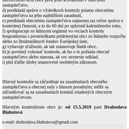
zastupiteľstve,
d) predkladá správu o výsledkoch kontroly priamo obecnému
zastupiteľstvu na jeho najbližšom zasadnutí,
e) predkladá obecnému zastupiteľstvu najmenej raz ročne správu o
kontrolnej činnosti, a to do 60 dní po uplynutí kalendárneho roku,
f) spolupracuje so štátnymi orgánmi vo veciach kontroly
hospodárenia s prostriedkami pridelenými obci zo štátneho rozpočtu
alebo zo štrukturálnych fondov Európskej únie,
g) vybavuje sťažnosti, ak tak ustanovuje štatút obce,
h) je povinný vykonať kontrolu, ak ho o to požiada obecné
zastupiteľstvo alebo starosta, ak vec neznesie odklad,
i) plní ďalšie úlohy ustanovené osobitným zákonom.
Hlavný kontrolór sa zúčastňuje na zasadnutiach obecného
zastupiteľstva a obecnej rady s hlasom poradným; môže sa
zúčastňovať aj na zasadnutiach komisií zriadených obecným
zastupiteľstvom.
Hlavným kontrolórom obce je:
od 15.5.2019
pani
Drahoslava
Blahutová
e-mail: drahoslava.blahutova@gmail.com