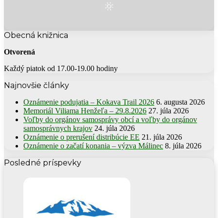
Obecná knižnica
Otvorená
Každý piatok od 17.00-19.00 hodiny
Najnovšie články
Oznámenie podujatia – Kokava Trail 2026
6. augusta 2026
Memoriál Viliama Henžeľa – 29.8.2026
27. júla 2026
Voľby do orgánov samosprávy obcí a voľby do orgánov
samosprávnych krajov
24. júla 2026
Oznámenie o prerušení distribúcie EE
21. júla 2026
Oznámenie o začatí konania – výzva Málinec
8. júla 2026
Posledné príspevky