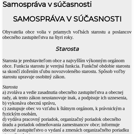
Samospráva v súčasnosti
SAMOSPRÁVA V SÚČASNOSTI
Obyvatelia obce volia v priamych voľbách starostu a poslancov
obecného zastupiteľstva na štyri roky.
Starosta
Starosta je predstaviteľom obce a najvyšším výkonným orgánom
obce. Funkcia starostu je verejná funkcia. Funkčné obdobie starostu
sa skončí zložením sľubu novozvoleného starostu. Spôsob voľby
starostu upravuje osobitný zákon.
Starosta
a) zvoláva a vedie zasadnutia obecného zastupiteľstva a obecnej
rady, ak tento zákon neustanovuje inak, a podpisuje ich uznesenia,
b) vykonáva obecnú správu,
c) zastupuje obec vo vzťahu k štátnym orgánom, k právnickým a
fyzickým osobám,
d) vydáva pracovný poriadok, organizačný poriadok obecného
úradu a poriadok odmeňovania zamestnancov obce; informuje
obecné zastupiteľstvo o vydaní a zmenách organizačného poriadku