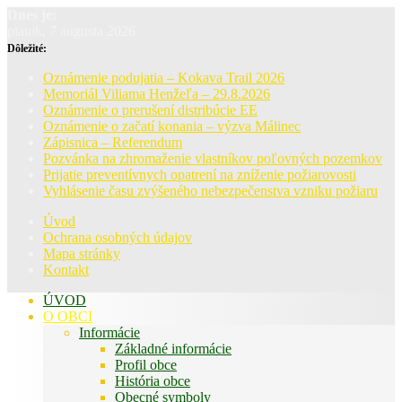
Dnes je:
piatok, 7 augusta 2026
Dôležité:
Oznámenie podujatia – Kokava Trail 2026
Memoriál Viliama Henžeľa – 29.8.2026
Oznámenie o prerušení distribúcie EE
Oznámenie o začatí konania – výzva Málinec
Zápisnica – Referendum
Pozvánka na zhromaženie vlastníkov poľovných pozemkov
Prijatie preventívnych opatrení na zníženie požiarovosti
Vyhlásenie času zvýšeného nebezpečenstva vzniku požiaru
Úvod
Ochrana osobných údajov
Mapa stránky
Kontakt
ÚVOD
O OBCI
Informácie
Základné informácie
Profil obce
História obce
Obecné symboly