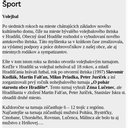
Šport
Volejbal
Po siedmich rokoch na mieste chátrajúcich základov nového
kultúrneho domu, čiže na mieste bývalého volejbalového ihriska
v Hradišti, Obecný úrad Hradište rozhodol o vybudovaní nového
antukového ihriska. Táto myšlienka sa v krátkom čase zrealizovala,
za výdatnej podpory a práce dobrovoľníkov z našej obce, ale aj
miestnych rodákov a sympatizantov.
Ešte v tom istom roku sa ihrisko otvorilo volejbalovým turnajom.
Keďže v Hradišti sa volejbal nehrával už 18 rokov, a mladí
Hradišťania hrávali futbal, rok po otvorení ihriska (1997)
Slavomír
Kudlák, Martin Falťan, Milan Priadka, Peter Juríček
a iní
zorganizovali prvý ročník nohejbalového turnaja
„O pohár
starostu obce Hradište“
. Tento turnaj vyhrali
Zóna Lučenec
, ale
Hradištania v zložení Martin Falťan, Peter Juríček, Stanislav Iskra st.
obsadili druhé miesto.
Každoročne sa turnaja zúčastňuje 6 – 12 trojíc z regiónu.
Najčastejšie sa turnaja zúčastňujú mužstvá Poltára, Bystričky,
Cinobane, Uhorského, Rovnian, Lučenca, Málinca ale bolo tu aj
mužstvo z Hriňovej….