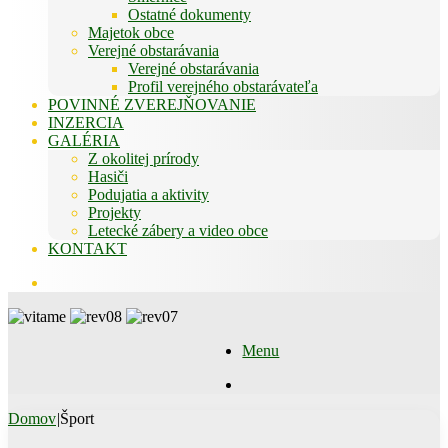
Ostatné dokumenty
Majetok obce
Verejné obstarávania
Verejné obstarávania
Profil verejného obstarávateľa
POVINNÉ ZVEREJŇOVANIE
INZERCIA
GALÉRIA
Z okolitej prírody
Hasiči
Podujatia a aktivity
Projekty
Letecké zábery a video obce
KONTAKT
Hľadať
Menu
Hľadať
Domov
|
Šport