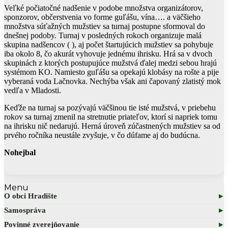
Veľké počiatočné nadšenie v podobe množstva organizátorov,
sponzorov, občerstvenia vo forme guľášu, vína…. a väčšieho
množstva súťažných mužstiev sa turnaj postupne sformoval do
dnešnej podoby. Turnaj v posledných rokoch organizuje malá
skupina nadšencov ( ), aj počet štartujúcich mužstiev sa pohybuje
iba okolo 8, čo akurát vyhovuje jednému ihrisku. Hrá sa v dvoch
skupinách z ktorých postupujúce mužstvá ďalej medzi sebou hrajú
systémom KO. Namiesto guľášu sa opekajú klobásy na rošte a pije
vyberaná voda Lačnovka. Nechýba však ani čapovaný zlatistý mok
vedľa v Mladosti.
Keďže na turnaj sa pozývajú väčšinou tie isté mužstvá, v priebehu
rokov sa turnaj zmenil na stretnutie priateľov, ktorí si napriek tomu
na ihrisku nič nedarujú. Herná úroveň zúčastnených mužstiev sa od
prvého ročníka neustále zvyšuje, v čo dúfame aj do budúcna.
Nohejbal
Menu
O obci Hradište
Základné informácie
Samospráva
Profil obce
Samospráva v súčasnosti
Povinné zverejňovanie