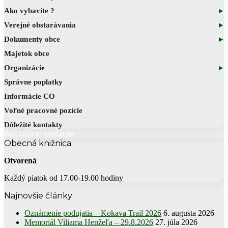
História obce
Obecný úrad
Informácia
Ako vybavíte ?
Obecné symboly
Starosta obce
Zmluvy
Stavebný poriadok
Verejné obstarávania
Kultúra
Zamestnanci obce
Faktúry
Výrub drevín
Verejné obstarávania
Dokumenty obce
Šport
Hlavný kontrolór
Objednávky
Dane a poplatky
Profil verejného obstarávateľa
Kompetencie obce
Majetok obce
Obecní poslanci a komisie
Evidencia obyvateľov
Všeobecné záväzné nariadenia
Organizácie
Zasadnutia OcZ
Overovanie dokumentov
Ekonomické dokumenty
OZ – PreHradiste
Správne poplatky
Sťažnosti a žiadosti
Rozpočet obce
DHZ
Informácie CO
Sociálna pomoc
Rozvojové dokumenty
Voľné pracovné pozície
Elektronické služby
Smernice
Dôležité kontakty
Ostatné dokumenty
Aktuálne počasie
Organizačná štruktúra
Obecná knižnica
Otvorená
Každý piatok od 17.00-19.00 hodiny
Najnovšie články
Oznámenie podujatia – Kokava Trail 2026
6. augusta 2026
Memoriál Viliama Henžeľa – 29.8.2026
27. júla 2026