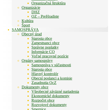
Organizačná štruktúra
Organizácie
DHZ
OZ – PreHradiste
Kultúra
Šport
SAMOSPRÁVA
Obecný úrad
Starosta obce
Zamestnanci obce
Správne poplatky
Informácie CO
Voľné pracovné pozície
Orgány samosprávy
Samospráva v súčastnosti
Starosta obce
Hlavný kontrolór
Obecní poslanci a komisie
Zasadnutia OcZ
Dokumenty obce
Všeobecné záväzné nariadenia
Ekonomické dokumenty
Rozpočet obce
Rozvojové dokumenty
Smernice