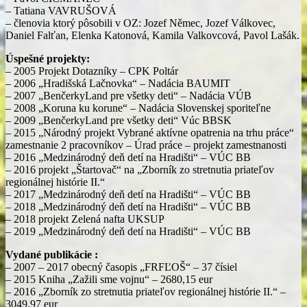
– Tatiana VAVRUŠOVÁ
– členovia ktorý pôsobili v OZ: Jozef Němec, Jozef Válkovec,
Daniel Falťan, Elenka Katonová, Kamila Valkovcová, Pavol Lašák.
Úspešné projekty:
– 2005 Projekt Dotazníky – CPK Poltár
– 2006 „Hradišská Lačnovka“ – Nadácia BAUMIT
– 2007 „BenčerkyLand pre všetky deti“ – Nadácia VÚB
– 2008 „Koruna ku korune“ – Nadácia Slovenskej sporiteľne
– 2009 „BenčerkyLand pre všetky deti“ Vúc BBSK
– 2015 „Národný projekt Vybrané aktívne opatrenia na trhu práce“
zamestnanie 2 pracovníkov – Úrad práce – projekt zamestnanosti
– 2016 „Medzinárodný deň detí na Hradišti“ – VÚC BB
– 2016 projekt „Štartovač“ na „Zborník zo stretnutia priateľov
regionálnej histórie II.“
– 2017 „Medzinárodný deň detí na Hradišti“ – VÚC BB
– 2018 „Medzinárodný deň detí na Hradišti“ – VÚC BB
– 2018 projekt Zelená nafta UKSUP
– 2019 „Medzinárodný deň detí na Hradišti“ – VÚC BB
Vydané publikácie :
– 2007 – 2017 obecný časopis „FRFĽOŠ“ – 37 čísiel
– 2015 Kniha „Zažili sme vojnu“ – 2680,15 eur
– 2016 „Zborník zo stretnutia priateľov regionálnej histórie II.“ –
3049,97 eur