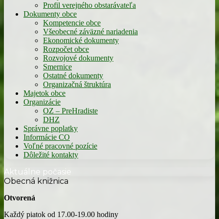
Profil verejného obstarávateľa
Dokumenty obce
Kompetencie obce
Všeobecné záväzné nariadenia
Ekonomické dokumenty
Rozpočet obce
Rozvojové dokumenty
Smernice
Ostatné dokumenty
Organizačná štruktúra
Majetok obce
Organizácie
OZ – PreHradiste
DHZ
Správne poplatky
Informácie CO
Voľné pracovné pozície
Dôležité kontakty
Aktuálne počasie
Obecná knižnica
Otvorená
Každý piatok od 17.00-19.00 hodiny