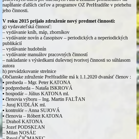
napĺňanie ďalších cieľov a programov OZ PreHradište v priebehu
jeho činnosti.
V roku 2015 prijalo združenie nový predmet činnosti:
g) vydavateľská činnosť:
– vydávanie kníh, máp, zborníkov
– vydávanie novín a časopisov – periodických a neperiodických
publikácií
– vydávanie hudobnín
– vydávanie manuálov pracovných činností
– nakladanie s výsledkami duševnej tvorivej činnosti so súhlasom
autora
h) prevádzkovanie strelnice
Občianske združenie PreHradište má k 1.1.2020 dvanásť členov :
▪ predseda – Mgr. Peter KATONA
▪ podpredseda – Nataša ISKROVÁ
▪ hospodár – Július KATONA ml.
▪ členovia výboru – Ing. Martin FALŤAN
– Juraj KUDLÁK ml.
▪ kontrolór – Anna SUJOVÁ
▪ členovia – Róbert KATONA
– Drahoš KATONA
– Jozef PODSKĽAN
– Milan NOSÁĽ
– Pavol ČIČMANEC