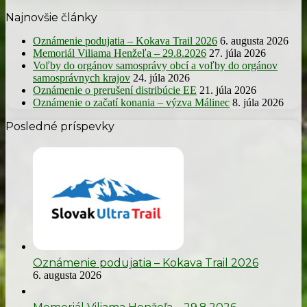
Najnovšie články
Oznámenie podujatia – Kokava Trail 2026
6. augusta 2026
Memoriál Viliama Henžeľa – 29.8.2026
27. júla 2026
Voľby do orgánov samosprávy obcí a voľby do orgánov
samosprávnych krajov
24. júla 2026
Oznámenie o prerušení distribúcie EE
21. júla 2026
Oznámenie o začatí konania – výzva Málinec
8. júla 2026
Posledné príspevky
Oznámenie podujatia – Kokava Trail 2026
6. augusta 2026