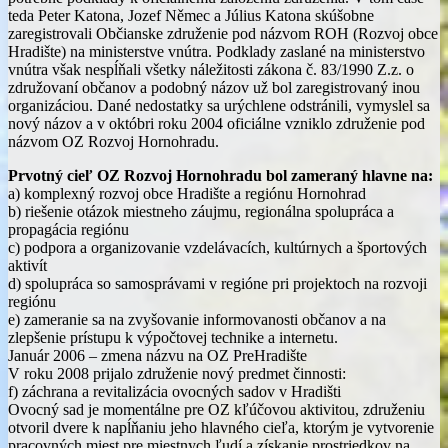
teda Peter Katona, Jozef Němec a Július Katona skúšobne
zaregistrovali Občianske združenie pod názvom ROH (Rozvoj obce
Hradište) na ministerstve vnútra. Podklady zaslané na ministerstvo
vnútra však nespĺňali všetky náležitosti zákona č. 83/1990 Z.z. o
združovaní občanov a podobný názov už bol zaregistrovaný inou
organizáciou. Dané nedostatky sa urýchlene odstránili, vymyslel sa
nový názov a v októbri roku 2004 oficiálne vzniklo združenie pod
názvom OZ Rozvoj Hornohradu.
Prvotný cieľ OZ Rozvoj Hornohradu bol zameraný hlavne na:
a) komplexný rozvoj obce Hradište a regiónu Hornohrad
b) riešenie otázok miestneho záujmu, regionálna spolupráca a
propagácia regiónu
c) podpora a organizovanie vzdelávacích, kultúrnych a športových
aktivít
d) spolupráca so samosprávami v regióne pri projektoch na rozvoji
regiónu
e) zameranie sa na zvyšovanie informovanosti občanov a na
zlepšenie prístupu k výpočtovej technike a internetu.
Január 2006 – zmena názvu na OZ PreHradište
V roku 2008 prijalo združenie nový predmet činnosti:
f) záchrana a revitalizácia ovocných sadov v Hradišti
Ovocný sad je momentálne pre OZ kľúčovou aktivitou, združeniu
otvoril dvere k napĺňaniu jeho hlavného cieľa, ktorým je vytvorenie
pracovných miest pre miestnych ľudí a získanie prostriedkov na