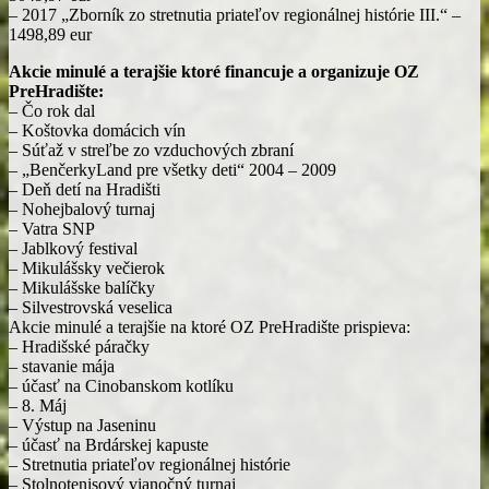
– 2017 „Zborník zo stretnutia priateľov regionálnej histórie III.“ –
1498,89 eur
Akcie minulé a terajšie ktoré financuje a organizuje OZ
PreHradište:
– Čo rok dal
– Koštovka domácich vín
– Súťaž v streľbe zo vzduchových zbraní
– „BenčerkyLand pre všetky deti“ 2004 – 2009
– Deň detí na Hradišti
– Nohejbalový turnaj
– Vatra SNP
– Jablkový festival
– Mikulášsky večierok
– Mikulášske balíčky
– Silvestrovská veselica
Akcie minulé a terajšie na ktoré OZ PreHradište prispieva:
– Hradišské páračky
– stavanie mája
– účasť na Cinobanskom kotlíku
– 8. Máj
– Výstup na Jaseninu
– účasť na Brdárskej kapuste
– Stretnutia priateľov regionálnej histórie
– Stolnotenisový vianočný turnaj