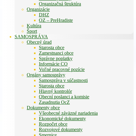
Organizačná štruktúra
Organizácie
DHZ
OZ – PreHradiste
Kultúra
Šport
SAMOSPRÁVA
Obecný úrad
Starosta obce
Zamestnanci obce
Správne poplatky
Informácie CO
Voľné pracovné pozície
Orgány samosprávy
Samospráva v súčastnosti
Starosta obce
Hlavný kontrolór
Obecní poslanci a komisie
Zasadnutia OcZ
Dokumenty obce
Všeobecné záväzné nariadenia
Ekonomické dokumenty
Rozpočet obce
Rozvojové dokumenty
Smernice