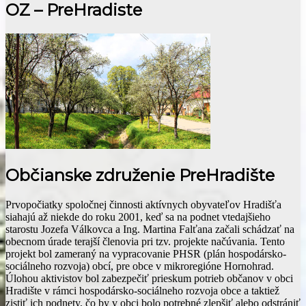
OZ – PreHradiste
Občianske združenie PreHradište
Prvopočiatky spoločnej činnosti aktívnych obyvateľov Hradišťa
siahajú až niekde do roku 2001, keď sa na podnet vtedajšieho
starostu Jozefa Válkovca a Ing. Martina Falťana začali schádzať na
obecnom úrade terajší členovia pri tzv. projekte načúvania. Tento
projekt bol zameraný na vypracovanie PHSR (plán hospodársko-
sociálneho rozvoja) obcí, pre obce v mikroregióne Hornohrad.
Úlohou aktivistov bol zabezpečiť prieskum potrieb občanov v obci
Hradište v rámci hospodársko-sociálneho rozvoja obce a taktiež
zistiť ich podnety, čo by v obci bolo potrebné zlepšiť alebo odstrániť