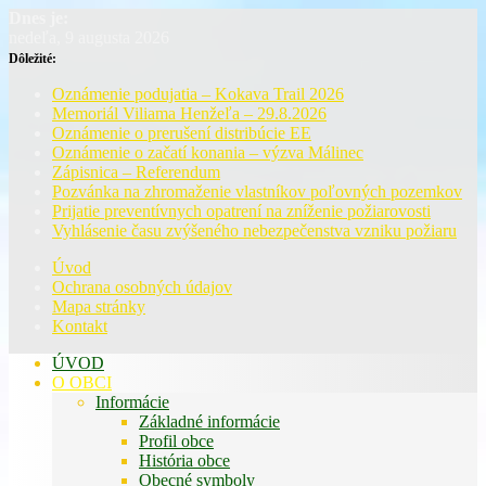
Dnes je:
nedeľa, 9 augusta 2026
Dôležité:
Oznámenie podujatia – Kokava Trail 2026
Memoriál Viliama Henžeľa – 29.8.2026
Oznámenie o prerušení distribúcie EE
Oznámenie o začatí konania – výzva Málinec
Zápisnica – Referendum
Pozvánka na zhromaženie vlastníkov poľovných pozemkov
Prijatie preventívnych opatrení na zníženie požiarovosti
Vyhlásenie času zvýšeného nebezpečenstva vzniku požiaru
Úvod
Ochrana osobných údajov
Mapa stránky
Kontakt
ÚVOD
O OBCI
Informácie
Základné informácie
Profil obce
História obce
Obecné symboly