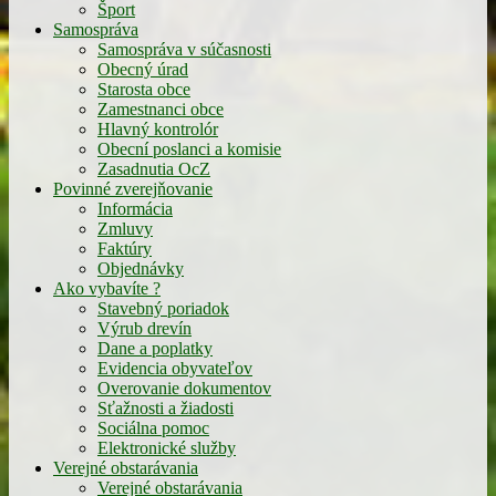
Šport
Samospráva
Samospráva v súčasnosti
Obecný úrad
Starosta obce
Zamestnanci obce
Hlavný kontrolór
Obecní poslanci a komisie
Zasadnutia OcZ
Povinné zverejňovanie
Informácia
Zmluvy
Faktúry
Objednávky
Ako vybavíte ?
Stavebný poriadok
Výrub drevín
Dane a poplatky
Evidencia obyvateľov
Overovanie dokumentov
Sťažnosti a žiadosti
Sociálna pomoc
Elektronické služby
Verejné obstarávania
Verejné obstarávania