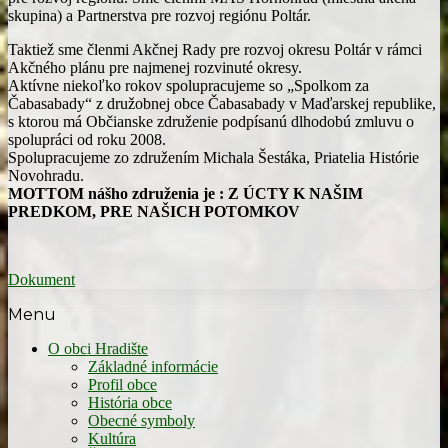
skupina) a Partnerstva pre rozvoj regiónu Poltár.
Taktiež sme členmi Akčnej Rady pre rozvoj okresu Poltár v rámci
Akčného plánu pre najmenej rozvinuté okresy.
Aktívne niekoľko rokov spolupracujeme so „Spolkom za
Čabasabady“ z družobnej obce Čabasabady v Maďarskej republike,
s ktorou má Občianske združenie podpísanú dlhodobú zmluvu o
spolupráci od roku 2008.
Spolupracujeme zo združením Michala Šestáka, Priatelia Histórie
Novohradu.
MOTTOM nášho združenia je : Z ÚCTY K NAŠIM
PREDKOM, PRE NAŠICH POTOMKOV
Dokument
Menu
O obci Hradište
Základné informácie
Profil obce
História obce
Obecné symboly
Kultúra