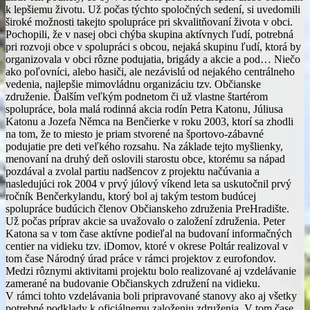
k lepšiemu životu. Už počas týchto spoločných sedení, si uvedomili
široké možnosti takejto spolupráce pri skvalitňovaní života v obci.
Pochopili, že v nasej obci chýba skupina aktívnych ľudí, potrebná
pri rozvoji obce v spolupráci s obcou, nejaká skupinu ľudí, ktorá by
organizovala v obci rôzne podujatia, brigády a akcie a pod… Niečo
ako poľovníci, alebo hasiči, ale nezávislú od nejakého centrálneho
vedenia, najlepšie mimovládnu organizáciu tzv. Občianske
združenie. Ďalším veľkým podnetom či už vlastne štartérom
spolupráce, bola malá rodinná akcia rodín Petra Katonu, Júliusa
Katonu a Jozefa Němca na Benčierke v roku 2003, ktorí sa zhodli
na tom, že to miesto je priam stvorené na športovo-zábavné
podujatie pre deti veľkého rozsahu. Na základe tejto myšlienky,
menovaní na druhý deň oslovili starostu obce, ktorému sa nápad
pozdával a zvolal partiu nadšencov z projektu načúvania a
nasledujúci rok 2004 v prvý júlový víkend leta sa uskutočnil prvý
ročník Benčerkylandu, ktorý bol aj takým testom budúcej
spolupráce budúcich členov Občianskeho združenia PreHradište.
Už počas príprav akcie sa uvažovalo o založení združenia. Peter
Katona sa v tom čase aktívne podieľal na budovaní informačných
centier na vidieku tzv. iDomov, ktoré v okrese Poltár realizoval v
tom čase Národný úrad práce v rámci projektov z eurofondov.
Medzi rôznymi aktivitami projektu bolo realizované aj vzdelávanie
zamerané na budovanie Občianskych združení na vidieku.
V rámci tohto vzdelávania boli pripravované stanovy ako aj všetky
potrebné podklady k oficiálnemu založeniu združenia. V tom čase