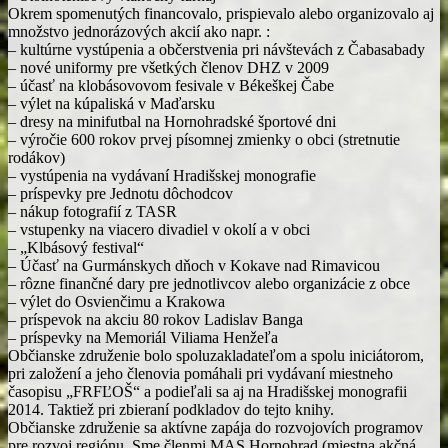
Okrem spomenutých financovalo, prispievalo alebo organizovalo aj
množstvo jednorázových akcií ako napr. :
– kultúrne vystúpenia a občerstvenia pri návštevách z Čabasabady
– nové uniformy pre všetkých členov DHZ v 2009
– účasť na klobásovovom fesivale v Békeškej Čabe
– výlet na kúpaliská v Maďarsku
– dresy na minifutbal na Hornohradské športové dni
– výročie 600 rokov prvej písomnej zmienky o obci (stretnutie
rodákov)
– vystúpenia na vydávaní Hradišskej monografie
– príspevky pre Jednotu dôchodcov
– nákup fotografií z TASR
– vstupenky na viacero divadiel v okolí a v obci
– „Klbásový festival“
– Účasť na Gurmánskych dňoch v Kokave nad Rimavicou
– rôzne finančné dary pre jednotlivcov alebo organizácie z obce
– výlet do Osvienčimu a Krakowa
– príspevok na akciu 80 rokov Ladislav Banga
– príspevky na Memoriál Viliama Henžeľa
Občianske združenie bolo spoluzakladateľom a spolu iniciátorom,
pri založení a jeho členovia pomáhali pri vydávaní miestneho
časopisu „FRFĽOŠ“ a podieľali sa aj na Hradišskej monografii
2014. Taktiež pri zbieraní podkladov do tejto knihy.
Občianske združenie sa aktívne zapája do rozvojovích programov
pre rozvoj regiónu. Sme členmi MAS Hornohrad (miestna akčná