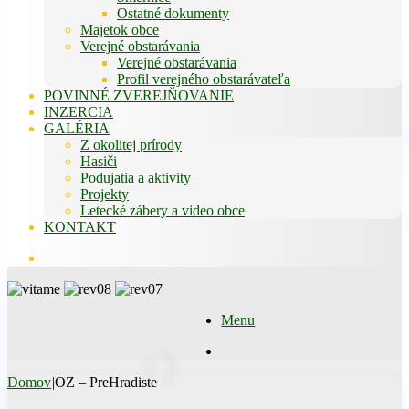
Ostatné dokumenty
Majetok obce
Verejné obstarávania
Verejné obstarávania
Profil verejného obstarávateľa
POVINNÉ ZVEREJŇOVANIE
INZERCIA
GALÉRIA
Z okolitej prírody
Hasiči
Podujatia a aktivity
Projekty
Letecké zábery a video obce
KONTAKT
Hľadať
Menu
Hľadať
Domov
|
OZ – PreHradiste