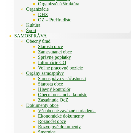
Organizačná štruktúra
Organizácie
DHZ
OZ – PreHradiste
Kultúra
Šport
SAMOSPRÁVA
Obecný úrad
Starosta obce
Zamestnanci obce
Správne poplatky
Informácie CO
Voľné pracovné pozície
Orgány samosprávy
Samospráva v súčastnosti
Starosta obce
Hlavný kontrolór
Obecní poslanci a komisie
Zasadnutia OcZ
Dokumenty obce
Všeobecné záväzné nariadenia
Ekonomické dokumenty
Rozpočet obce
Rozvojové dokumenty
Smernice