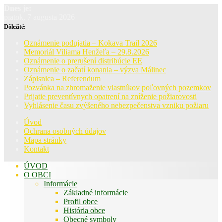
Dnes je:
piatok, 7 augusta 2026
Dôležité:
Oznámenie podujatia – Kokava Trail 2026
Memoriál Viliama Henžeľa – 29.8.2026
Oznámenie o prerušení distribúcie EE
Oznámenie o začatí konania – výzva Málinec
Zápisnica – Referendum
Pozvánka na zhromaženie vlastníkov poľovných pozemkov
Prijatie preventívnych opatrení na zníženie požiarovosti
Vyhlásenie času zvýšeného nebezpečenstva vzniku požiaru
Úvod
Ochrana osobných údajov
Mapa stránky
Kontakt
ÚVOD
O OBCI
Informácie
Základné informácie
Profil obce
História obce
Obecné symboly