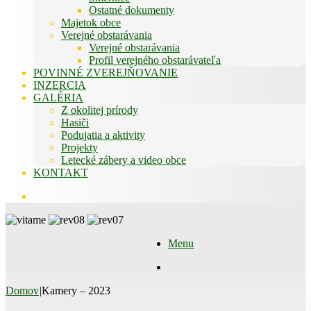
Ostatné dokumenty
Majetok obce
Verejné obstarávania
Verejné obstarávania
Profil verejného obstarávateľa
POVINNÉ ZVEREJŇOVANIE
INZERCIA
GALÉRIA
Z okolitej prírody
Hasiči
Podujatia a aktivity
Projekty
Letecké zábery a video obce
KONTAKT
Hľadať
Menu
Hľadať
Domov
|
Kamery – 2023