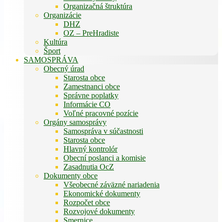
Organizačná štruktúra
Organizácie
DHZ
OZ – PreHradiste
Kultúra
Šport
SAMOSPRÁVA
Obecný úrad
Starosta obce
Zamestnanci obce
Správne poplatky
Informácie CO
Voľné pracovné pozície
Orgány samosprávy
Samospráva v súčastnosti
Starosta obce
Hlavný kontrolór
Obecní poslanci a komisie
Zasadnutia OcZ
Dokumenty obce
Všeobecné záväzné nariadenia
Ekonomické dokumenty
Rozpočet obce
Rozvojové dokumenty
Smernice