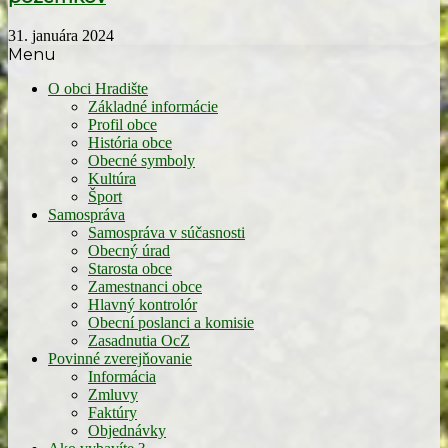
31. januára 2024
Menu
O obci Hradište
Základné informácie
Profil obce
História obce
Obecné symboly
Kultúra
Šport
Samospráva
Samospráva v súčasnosti
Obecný úrad
Starosta obce
Zamestnanci obce
Hlavný kontrolór
Obecní poslanci a komisie
Zasadnutia OcZ
Povinné zverejňovanie
Informácia
Zmluvy
Faktúry
Objednávky