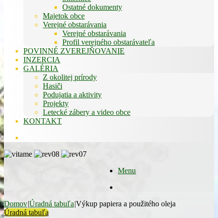
Ostatné dokumenty
Majetok obce
Verejné obstarávania
Verejné obstarávania
Profil verejného obstarávateľa
POVINNÉ ZVEREJŇOVANIE
INZERCIA
GALÉRIA
Z okolitej prírody
Hasiči
Podujatia a aktivity
Projekty
Letecké zábery a video obce
KONTAKT
Hľadať
Menu
Hľadať
Domov
|
Úradná tabuľa
|
Výkup papiera a použitého oleja
Úradná tabuľa