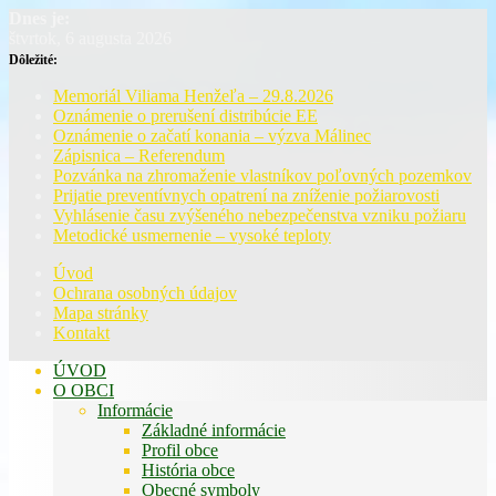
Dnes je:
štvrtok, 6 augusta 2026
Dôležité:
Memoriál Viliama Henžeľa – 29.8.2026
Oznámenie o prerušení distribúcie EE
Oznámenie o začatí konania – výzva Málinec
Zápisnica – Referendum
Pozvánka na zhromaženie vlastníkov poľovných pozemkov
Prijatie preventívnych opatrení na zníženie požiarovosti
Vyhlásenie času zvýšeného nebezpečenstva vzniku požiaru
Metodické usmernenie – vysoké teploty
Úvod
Ochrana osobných údajov
Mapa stránky
Kontakt
ÚVOD
O OBCI
Informácie
Základné informácie
Profil obce
História obce
Obecné symboly