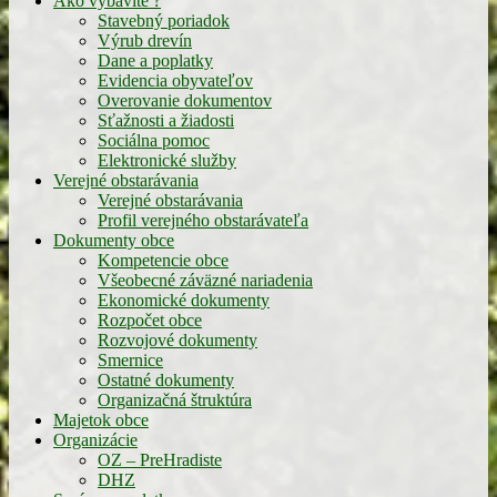
Ako vybavíte ?
Stavebný poriadok
Výrub drevín
Dane a poplatky
Evidencia obyvateľov
Overovanie dokumentov
Sťažnosti a žiadosti
Sociálna pomoc
Elektronické služby
Verejné obstarávania
Verejné obstarávania
Profil verejného obstarávateľa
Dokumenty obce
Kompetencie obce
Všeobecné záväzné nariadenia
Ekonomické dokumenty
Rozpočet obce
Rozvojové dokumenty
Smernice
Ostatné dokumenty
Organizačná štruktúra
Majetok obce
Organizácie
OZ – PreHradiste
DHZ