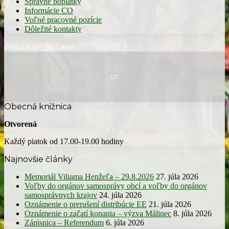
Správne poplatky
Informácie CO
Voľné pracovné pozície
Dôležité kontakty
Aktuálne počasie
Obecná knižnica
Otvorená
Každý piatok od 17.00-19.00 hodiny
Najnovšie články
Memoriál Viliama Henžeľa – 29.8.2026
27. júla 2026
Voľby do orgánov samosprávy obcí a voľby do orgánov
samosprávnych krajov
24. júla 2026
Oznámenie o prerušení distribúcie EE
21. júla 2026
Oznámenie o začatí konania – výzva Málinec
8. júla 2026
Zápisnica – Referendum
6. júla 2026