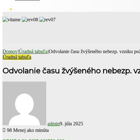
Hľadať
Domov
|
Úradná tabuľa
|
Odvolanie času žvýšeného nebezp. vzniku po
Úradná tabuľa
Odvolanie času žvýšeného nebezp. v
admin
9. júla 2025
98
Menej ako minúta