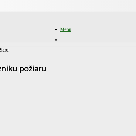
Menu
Hľadať
žiaru
zniku požiaru