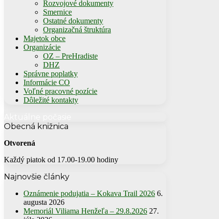
Rozvojové dokumenty
Smernice
Ostatné dokumenty
Organizačná štruktúra
Majetok obce
Organizácie
OZ – PreHradiste
DHZ
Správne poplatky
Informácie CO
Voľné pracovné pozície
Dôležité kontakty
Aktuálne počasie
Obecná knižnica
Otvorená
Každý piatok od 17.00-19.00 hodiny
Najnovšie články
Oznámenie podujatia – Kokava Trail 2026
6.
augusta 2026
Memoriál Viliama Henžeľa – 29.8.2026
27.