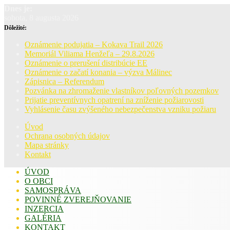
Dnes je:
sobota, 8 augusta 2026
Dôležité:
Oznámenie podujatia – Kokava Trail 2026
Memoriál Viliama Henžeľa – 29.8.2026
Oznámenie o prerušení distribúcie EE
Oznámenie o začatí konania – výzva Málinec
Zápisnica – Referendum
Pozvánka na zhromaženie vlastníkov poľovných pozemkov
Prijatie preventívnych opatrení na zníženie požiarovosti
Vyhlásenie času zvýšeného nebezpečenstva vzniku požiaru
Úvod
Ochrana osobných údajov
Mapa stránky
Kontakt
ÚVOD
O OBCI
SAMOSPRÁVA
POVINNÉ ZVEREJŇOVANIE
INZERCIA
GALÉRIA
KONTAKT