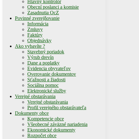
Hlavný kontrolór
Obecní poslanci a komisie
Zasadnutia OcZ
Povinné zverejňovanie
Informácia
Zmluvy
Faktúry
Objednávky
Ako vybavíte ?
Stavebný poriadok
Výrub drevín
Dane a poplatky
Evidencia obyvateľov
Overovanie dokumentov
Sťažnosti a žiadosti
Sociálna pomoc
Elektronické služby
Verejné obstarávania
Verejné obstarávania
Profil verejného obstarávateľa
Dokumenty obce
Kompetencie obce
Všeobecné záväzné nariadenia
Ekonomické dokumenty
Rozpočet obce