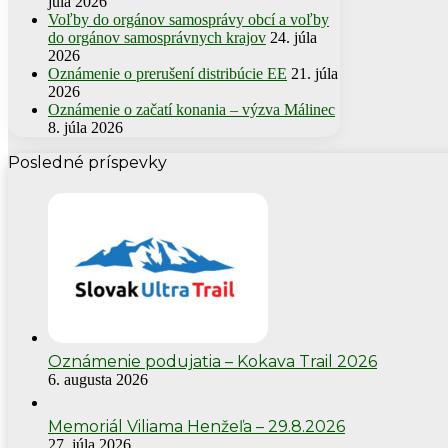
júla 2026
Voľby do orgánov samosprávy obcí a voľby
do orgánov samosprávnych krajov
24. júla
2026
Oznámenie o prerušení distribúcie EE
21. júla
2026
Oznámenie o začatí konania – výzva Málinec
8. júla 2026
Posledné príspevky
Oznámenie podujatia – Kokava Trail 2026
6. augusta 2026
Memoriál Viliama Henžeľa – 29.8.2026
27. júla 2026