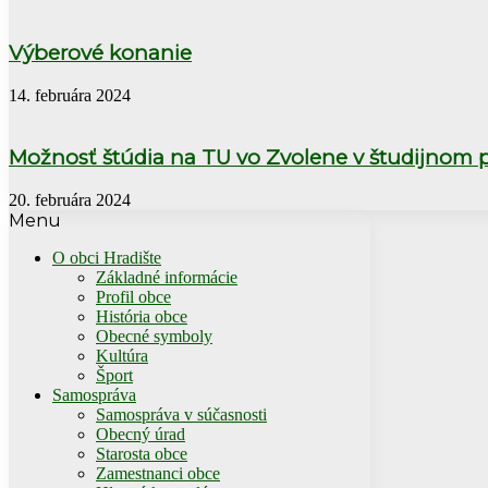
Výberové konanie
14. februára 2024
Možnosť štúdia na TU vo Zvolene v študijnom
20. februára 2024
Menu
O obci Hradište
Základné informácie
Profil obce
História obce
Obecné symboly
Kultúra
Šport
Samospráva
Samospráva v súčasnosti
Obecný úrad
Starosta obce
Zamestnanci obce