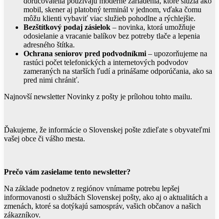
doručovatelia používajú moderné zariadenia, ktoré slúžia ako
mobil, skener aj platobný terminál v jednom, vďaka čomu
môžu klienti vybaviť viac služieb pohodlne a rýchlejšie.
Bezštítkový podaj zásielok
– novinka, ktorá umožňuje
odosielanie a vracanie balíkov bez potreby tlače a lepenia
adresného štítka.
Ochrana seniorov pred podvodníkmi
– upozorňujeme na
rastúci počet telefonických a internetových podvodov
zameraných na starších ľudí a prinášame odporúčania, ako sa
pred nimi chrániť.
Najnovší newsletter Novinky z pošty je prílohou tohto mailu.
Ďakujeme, že informácie o Slovenskej pošte zdieľate s obyvateľmi
vašej obce či vášho mesta.
Prečo vám zasielame tento newsletter?
Na základe podnetov z regiónov vnímame potrebu lepšej
informovanosti o službách Slovenskej pošty, ako aj o aktualitách a
zmenách, ktoré sa dotýkajú samospráv, vašich občanov a našich
zákazníkov.