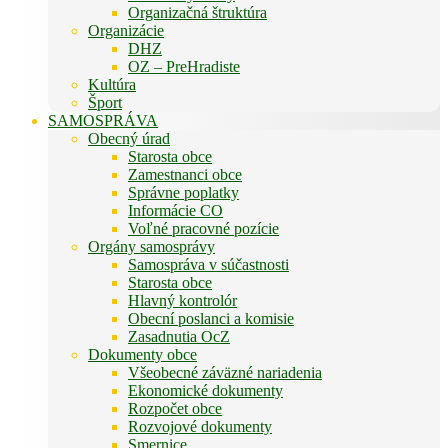
Organizačná štruktúra
Organizácie
DHZ
OZ – PreHradiste
Kultúra
Šport
SAMOSPRÁVA
Obecný úrad
Starosta obce
Zamestnanci obce
Správne poplatky
Informácie CO
Voľné pracovné pozície
Orgány samosprávy
Samospráva v súčastnosti
Starosta obce
Hlavný kontrolór
Obecní poslanci a komisie
Zasadnutia OcZ
Dokumenty obce
Všeobecné záväzné nariadenia
Ekonomické dokumenty
Rozpočet obce
Rozvojové dokumenty
Smernice