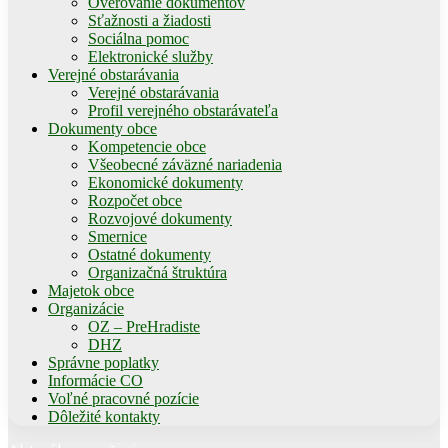
Overovanie dokumentov
Sťažnosti a žiadosti
Sociálna pomoc
Elektronické služby
Verejné obstarávania
Verejné obstarávania
Profil verejného obstarávateľa
Dokumenty obce
Kompetencie obce
Všeobecné záväzné nariadenia
Ekonomické dokumenty
Rozpočet obce
Rozvojové dokumenty
Smernice
Ostatné dokumenty
Organizačná štruktúra
Majetok obce
Organizácie
OZ – PreHradiste
DHZ
Správne poplatky
Informácie CO
Voľné pracovné pozície
Dôležité kontakty