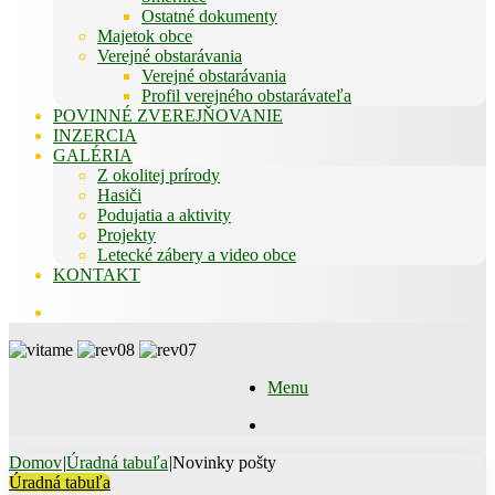
Ostatné dokumenty
Majetok obce
Verejné obstarávania
Verejné obstarávania
Profil verejného obstarávateľa
POVINNÉ ZVEREJŇOVANIE
INZERCIA
GALÉRIA
Z okolitej prírody
Hasiči
Podujatia a aktivity
Projekty
Letecké zábery a video obce
KONTAKT
Hľadať
Menu
Hľadať
Domov
|
Úradná tabuľa
|
Novinky pošty
Úradná tabuľa