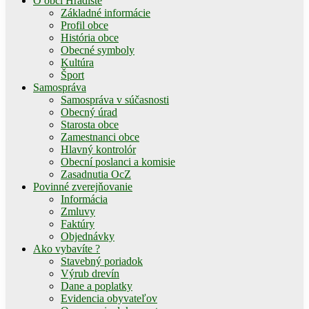
O obci Hradište
Základné informácie
Profil obce
História obce
Obecné symboly
Kultúra
Šport
Samospráva
Samospráva v súčasnosti
Obecný úrad
Starosta obce
Zamestnanci obce
Hlavný kontrolór
Obecní poslanci a komisie
Zasadnutia OcZ
Povinné zverejňovanie
Informácia
Zmluvy
Faktúry
Objednávky
Ako vybavíte ?
Stavebný poriadok
Výrub drevín
Dane a poplatky
Evidencia obyvateľov