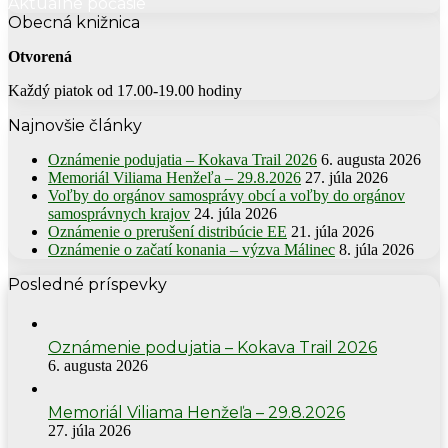
Aktuálne počasie
Obecná knižnica
Otvorená
Každý piatok od 17.00-19.00 hodiny
Najnovšie články
Oznámenie podujatia – Kokava Trail 2026
6. augusta 2026
Memoriál Viliama Henžeľa – 29.8.2026
27. júla 2026
Voľby do orgánov samosprávy obcí a voľby do orgánov
samosprávnych krajov
24. júla 2026
Oznámenie o prerušení distribúcie EE
21. júla 2026
Oznámenie o začatí konania – výzva Málinec
8. júla 2026
Posledné príspevky
Oznámenie podujatia – Kokava Trail 2026
6. augusta 2026
Memoriál Viliama Henžeľa – 29.8.2026
27. júla 2026