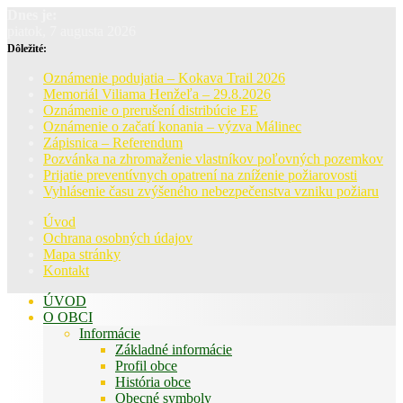
Dnes je:
piatok, 7 augusta 2026
Dôležité:
Oznámenie podujatia – Kokava Trail 2026
Memoriál Viliama Henžeľa – 29.8.2026
Oznámenie o prerušení distribúcie EE
Oznámenie o začatí konania – výzva Málinec
Zápisnica – Referendum
Pozvánka na zhromaženie vlastníkov poľovných pozemkov
Prijatie preventívnych opatrení na zníženie požiarovosti
Vyhlásenie času zvýšeného nebezpečenstva vzniku požiaru
Úvod
Ochrana osobných údajov
Mapa stránky
Kontakt
ÚVOD
O OBCI
Informácie
Základné informácie
Profil obce
História obce
Obecné symboly