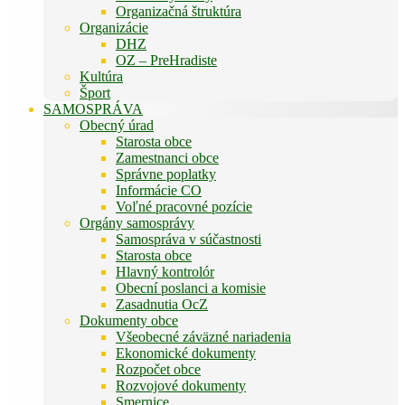
Organizačná štruktúra
Organizácie
DHZ
OZ – PreHradiste
Kultúra
Šport
SAMOSPRÁVA
Obecný úrad
Starosta obce
Zamestnanci obce
Správne poplatky
Informácie CO
Voľné pracovné pozície
Orgány samosprávy
Samospráva v súčastnosti
Starosta obce
Hlavný kontrolór
Obecní poslanci a komisie
Zasadnutia OcZ
Dokumenty obce
Všeobecné záväzné nariadenia
Ekonomické dokumenty
Rozpočet obce
Rozvojové dokumenty
Smernice