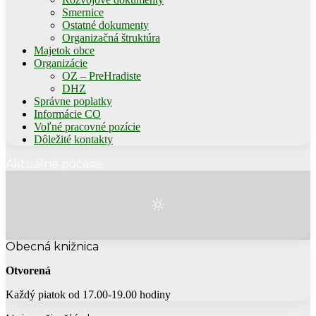
Smernice
Ostatné dokumenty
Organizačná štruktúra
Majetok obce
Organizácie
OZ – PreHradiste
DHZ
Správne poplatky
Informácie CO
Voľné pracovné pozície
Dôležité kontakty
Aktuálne počasie
Obecná knižnica
Otvorená
Každý piatok od 17.00-19.00 hodiny