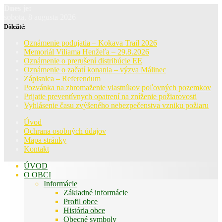
Dnes je:
sobota, 8 augusta 2026
Dôležité:
Oznámenie podujatia – Kokava Trail 2026
Memoriál Viliama Henžeľa – 29.8.2026
Oznámenie o prerušení distribúcie EE
Oznámenie o začatí konania – výzva Málinec
Zápisnica – Referendum
Pozvánka na zhromaženie vlastníkov poľovných pozemkov
Prijatie preventívnych opatrení na zníženie požiarovosti
Vyhlásenie času zvýšeného nebezpečenstva vzniku požiaru
Úvod
Ochrana osobných údajov
Mapa stránky
Kontakt
ÚVOD
O OBCI
Informácie
Základné informácie
Profil obce
História obce
Obecné symboly