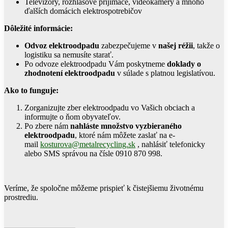
Televízory, rozhlasové prijímače, videokamery a mnoho
ďalších domácich elektrospotrebičov
Dôležité informácie:
Odvoz elektroodpadu
zabezpečujeme v
našej réžii
, takže o
logistiku sa nemusíte starať.
Po odvoze elektroodpadu Vám poskytneme
doklady o
zhodnotení elektroodpadu
v súlade s platnou legislatívou.
Ako to funguje:
Zorganizujte zber elektroodpadu vo Vašich obciach a
informujte o ňom obyvateľov.
Po zbere nám
nahláste množstvo vyzbieraného
elektroodpadu
, ktoré nám môžete zaslať na e-
mail
kosturova@metalrecycling.sk
, nahlásiť telefonicky
alebo SMS správou na čísle 0910 870 998.
Veríme, že spoločne môžeme prispieť k čistejšiemu životnému
prostrediu.