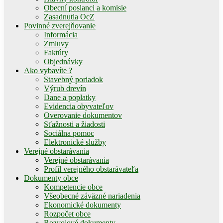
Obecní poslanci a komisie
Zasadnutia OcZ
Povinné zverejňovanie
Informácia
Zmluvy
Faktúry
Objednávky
Ako vybavíte ?
Stavebný poriadok
Výrub drevín
Dane a poplatky
Evidencia obyvateľov
Overovanie dokumentov
Sťažnosti a žiadosti
Sociálna pomoc
Elektronické služby
Verejné obstarávania
Verejné obstarávania
Profil verejného obstarávateľa
Dokumenty obce
Kompetencie obce
Všeobecné záväzné nariadenia
Ekonomické dokumenty
Rozpočet obce
Rozvojové dokumenty