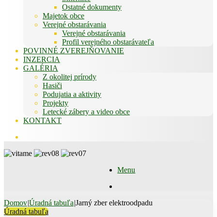
Ostatné dokumenty
Majetok obce
Verejné obstarávania
Verejné obstarávania
Profil verejného obstarávateľa
POVINNÉ ZVEREJŇOVANIE
INZERCIA
GALÉRIA
Z okolitej prírody
Hasiči
Podujatia a aktivity
Projekty
Letecké zábery a video obce
KONTAKT
Hľadať
Menu
Hľadať
Domov
|
Úradná tabuľa
|
Jarný zber elektroodpadu
Úradná tabuľa