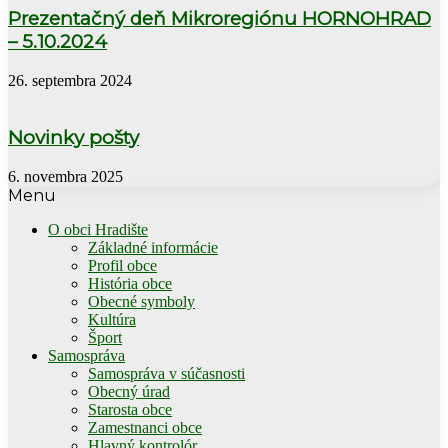
Prezentačný deň Mikroregiónu HORNOHRAD
– 5.10.2024
26. septembra 2024
Novinky pošty
6. novembra 2025
Menu
O obci Hradište
Základné informácie
Profil obce
História obce
Obecné symboly
Kultúra
Šport
Samospráva
Samospráva v súčasnosti
Obecný úrad
Starosta obce
Zamestnanci obce
Hlavný kontrolór