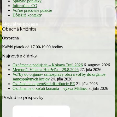
Správne poplatky
Informácie CO
Voľné pracovné pozície
Dôležité kontakty
Aktuálne počasie
Obecná knižnica
Otvorená
Každý piatok od 17.00-19.00 hodiny
Najnovšie články
Oznámenie podujatia – Kokava Trail 2026
6. augusta 2026
Memoriál Viliama Henžeľa – 29.8.2026
27. júla 2026
Voľby do orgánov samosprávy obcí a voľby do orgánov
samosprávnych krajov
24. júla 2026
Oznámenie o prerušení distribúcie EE
21. júla 2026
Oznámenie o začatí konania – výzva Málinec
8. júla 2026
Posledné príspevky