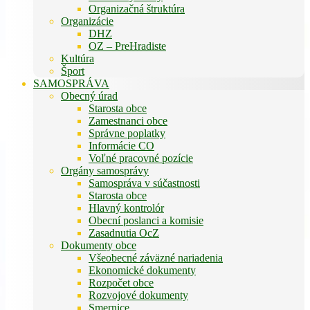
Organizačná štruktúra
Organizácie
DHZ
OZ – PreHradiste
Kultúra
Šport
SAMOSPRÁVA
Obecný úrad
Starosta obce
Zamestnanci obce
Správne poplatky
Informácie CO
Voľné pracovné pozície
Orgány samosprávy
Samospráva v súčastnosti
Starosta obce
Hlavný kontrolór
Obecní poslanci a komisie
Zasadnutia OcZ
Dokumenty obce
Všeobecné záväzné nariadenia
Ekonomické dokumenty
Rozpočet obce
Rozvojové dokumenty
Smernice