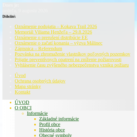
Dnes je:
nedeľa, 9 augusta 2026
Dôležité:
Oznámenie podujatia – Kokava Trail 2026
Memoriál Viliama Henžeľa – 29.8.2026
Oznámenie o prerušení distribúcie EE
Oznámenie o začatí konania – výzva Málinec
Zápisnica – Referendum
Pozvánka na zhromaženie vlastníkov poľovných pozemkov
Prijatie preventívnych opatrení na zníženie požiarovosti
Vyhlásenie času zvýšeného nebezpečenstva vzniku požiaru
Úvod
Ochrana osobných údajov
Mapa stránky
Kontakt
ÚVOD
O OBCI
Informácie
Základné informácie
Profil obce
História obce
Obecné symboly