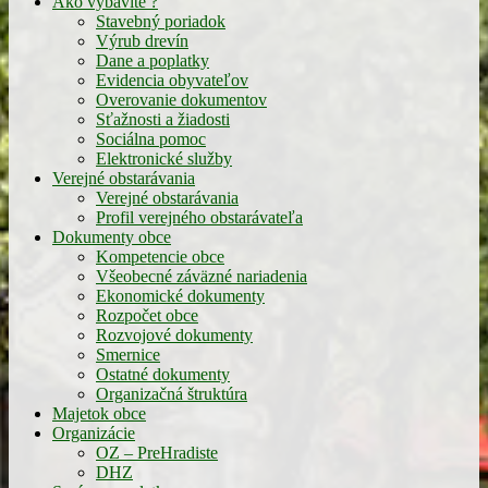
Ako vybavíte ?
Stavebný poriadok
Výrub drevín
Dane a poplatky
Evidencia obyvateľov
Overovanie dokumentov
Sťažnosti a žiadosti
Sociálna pomoc
Elektronické služby
Verejné obstarávania
Verejné obstarávania
Profil verejného obstarávateľa
Dokumenty obce
Kompetencie obce
Všeobecné záväzné nariadenia
Ekonomické dokumenty
Rozpočet obce
Rozvojové dokumenty
Smernice
Ostatné dokumenty
Organizačná štruktúra
Majetok obce
Organizácie
OZ – PreHradiste
DHZ