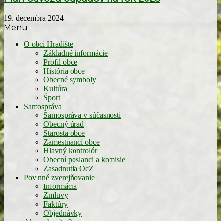
19. decembra 2024
Menu
O obci Hradište
Základné informácie
Profil obce
História obce
Obecné symboly
Kultúra
Šport
Samospráva
Samospráva v súčasnosti
Obecný úrad
Starosta obce
Zamestnanci obce
Hlavný kontrolór
Obecní poslanci a komisie
Zasadnutia OcZ
Povinné zverejňovanie
Informácia
Zmluvy
Faktúry
Objednávky