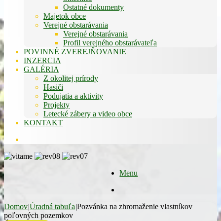
Ostatné dokumenty
Majetok obce
Verejné obstarávania
Verejné obstarávania
Profil verejného obstarávateľa
POVINNÉ ZVEREJŇOVANIE
INZERCIA
GALÉRIA
Z okolitej prírody
Hasiči
Podujatia a aktivity
Projekty
Letecké zábery a video obce
KONTAKT
Hľadať
Menu
Hľadať
Domov
|
Úradná tabuľa
|
Pozvánka na zhromaženie vlastníkov
poľovných pozemkov