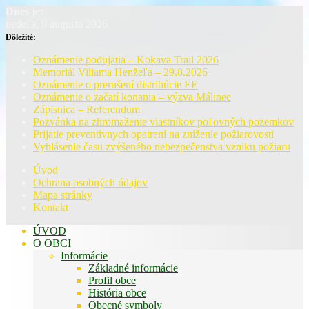
Dnes je:
nedeľa, 9 augusta 2026
Dôležité:
Oznámenie podujatia – Kokava Trail 2026
Memoriál Viliama Henžeľa – 29.8.2026
Oznámenie o prerušení distribúcie EE
Oznámenie o začatí konania – výzva Málinec
Zápisnica – Referendum
Pozvánka na zhromaženie vlastníkov poľovných pozemkov
Prijatie preventívnych opatrení na zníženie požiarovosti
Vyhlásenie času zvýšeného nebezpečenstva vzniku požiaru
Úvod
Ochrana osobných údajov
Mapa stránky
Kontakt
ÚVOD
O OBCI
Informácie
Základné informácie
Profil obce
História obce
Obecné symboly