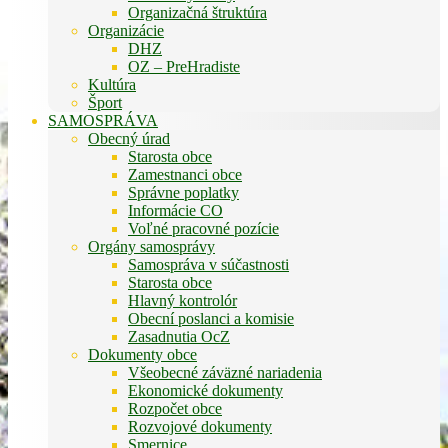
Organizačná štruktúra
Organizácie
DHZ
OZ – PreHradiste
Kultúra
Šport
SAMOSPRÁVA
Obecný úrad
Starosta obce
Zamestnanci obce
Správne poplatky
Informácie CO
Voľné pracovné pozície
Orgány samosprávy
Samospráva v súčastnosti
Starosta obce
Hlavný kontrolór
Obecní poslanci a komisie
Zasadnutia OcZ
Dokumenty obce
Všeobecné záväzné nariadenia
Ekonomické dokumenty
Rozpočet obce
Rozvojové dokumenty
Smernice