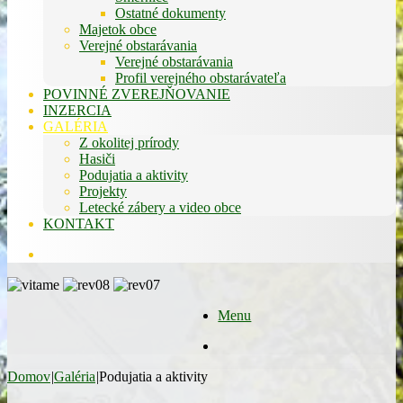
Ostatné dokumenty
Majetok obce
Verejné obstarávania
Verejné obstarávania
Profil verejného obstarávateľa
POVINNÉ ZVEREJŇOVANIE
INZERCIA
GALÉRIA
Z okolitej prírody
Hasiči
Podujatia a aktivity
Projekty
Letecké zábery a video obce
KONTAKT
Hľadať
Menu
Hľadať
Domov
|
Galéria
|
Podujatia a aktivity