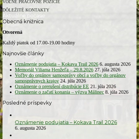
VOĽNÉ PRACOVNÉ POZÍCIE
Elektronické služby
Smernice
DÔLEŽITÉ KONTAKTY
Ostatné dokumenty
Aktuálne počasie
Obecná knižnica
Organizačná štruktúra
Otvorená
Každý piatok od 17.00-19.00 hodiny
Najnovšie články
Oznámenie podujatia – Kokava Trail 2026
6. augusta 2026
Memoriál Viliama Henžeľa – 29.8.2026
27. júla 2026
Voľby do orgánov samosprávy obcí a voľby do orgánov
samosprávnych krajov
24. júla 2026
Oznámenie o prerušení distribúcie EE
21. júla 2026
Oznámenie o začatí konania – výzva Málinec
8. júla 2026
Posledné príspevky
Oznámenie podujatia – Kokava Trail 2026
6. augusta 2026