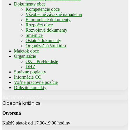
Dokumenty obce
Kompetencie obce
Všeobecné záväzné nariadenia
Ekonomické dokumenty
Rozpočet obce
Rozvojové dokumenty
Smernice
Ostatné dokumenty
Organizačná štruktúra
Majetok obce
Organizácie
OZ – PreHradiste
DHZ
Správne poplatky
Informácie CO
Voľné pracovné pozície
Dôležité kontakty
Aktuálne počasie
Obecná knižnica
Otvorená
Každý piatok od 17.00-19.00 hodiny