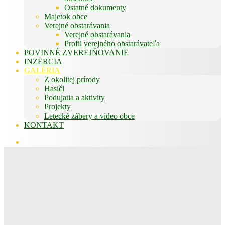
Ostatné dokumenty
Majetok obce
Verejné obstarávania
Verejné obstarávania
Profil verejného obstarávateľa
POVINNÉ ZVEREJŇOVANIE
INZERCIA
GALÉRIA
Z okolitej prírody
Hasiči
Podujatia a aktivity
Projekty
Letecké zábery a video obce
KONTAKT
Hľadať