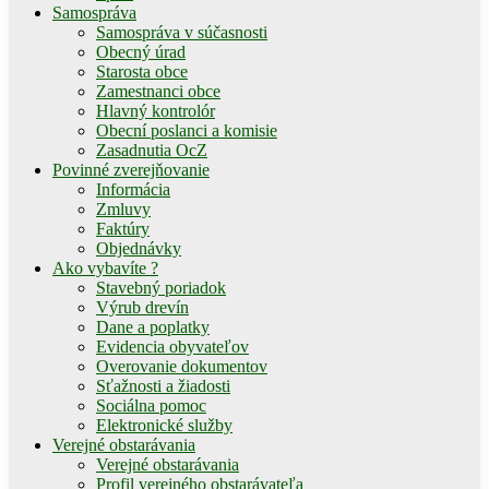
Samospráva
Samospráva v súčasnosti
Obecný úrad
Starosta obce
Zamestnanci obce
Hlavný kontrolór
Obecní poslanci a komisie
Zasadnutia OcZ
Povinné zverejňovanie
Informácia
Zmluvy
Faktúry
Objednávky
Ako vybavíte ?
Stavebný poriadok
Výrub drevín
Dane a poplatky
Evidencia obyvateľov
Overovanie dokumentov
Sťažnosti a žiadosti
Sociálna pomoc
Elektronické služby
Verejné obstarávania
Verejné obstarávania
Profil verejného obstarávateľa