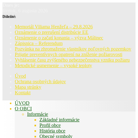
Dnes je:
štvrtok, 6 augusta 2026
Dôležité:
Memoriál Viliama Henžeľa – 29.8.2026
Oznámenie o prerušení distribúcie EE
Oznámenie o začatí konania – výzva Málinec
Zápisnica – Referendum
Pozvánka na zhromaženie vlastníkov poľovných pozemkov
Prijatie preventívnych opatrení na zníženie požiarovosti
Vyhlásenie času zvýšeného nebezpečenstva vzniku požiaru
Metodické usmernenie – vysoké teploty
Úvod
Ochrana osobných údajov
Mapa stránky
Kontakt
ÚVOD
O OBCI
Informácie
Základné informácie
Profil obce
História obce
Obecné symboly