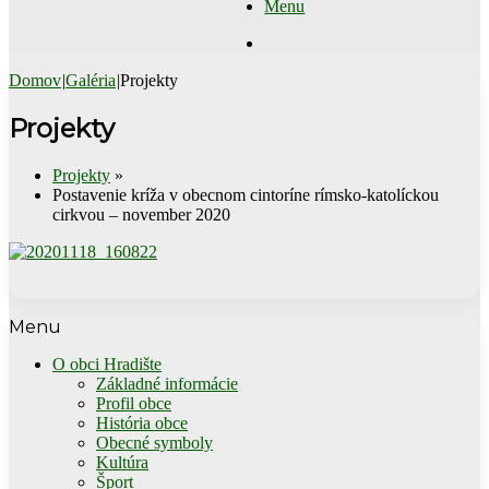
Menu
Hľadať
Domov
|
Galéria
|
Projekty
Projekty
Projekty
»
Postavenie kríža v obecnom cintoríne rímsko-katolíckou
cirkvou – november 2020
Menu
O obci Hradište
Základné informácie
Profil obce
História obce
Obecné symboly
Kultúra
Šport