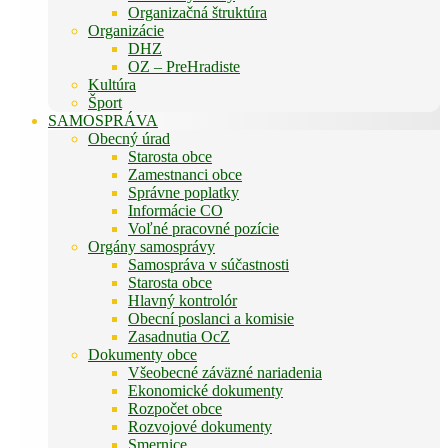
Organizačná štruktúra
Organizácie
DHZ
OZ – PreHradiste
Kultúra
Šport
SAMOSPRÁVA
Obecný úrad
Starosta obce
Zamestnanci obce
Správne poplatky
Informácie CO
Voľné pracovné pozície
Orgány samosprávy
Samospráva v súčastnosti
Starosta obce
Hlavný kontrolór
Obecní poslanci a komisie
Zasadnutia OcZ
Dokumenty obce
Všeobecné záväzné nariadenia
Ekonomické dokumenty
Rozpočet obce
Rozvojové dokumenty
Smernice