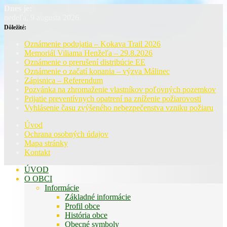
Dnes je:
nedeľa, 9 augusta 2026
Dôležité:
Oznámenie podujatia – Kokava Trail 2026
Memoriál Viliama Henžeľa – 29.8.2026
Oznámenie o prerušení distribúcie EE
Oznámenie o začatí konania – výzva Málinec
Zápisnica – Referendum
Pozvánka na zhromaženie vlastníkov poľovných pozemkov
Prijatie preventívnych opatrení na zníženie požiarovosti
Vyhlásenie času zvýšeného nebezpečenstva vzniku požiaru
Úvod
Ochrana osobných údajov
Mapa stránky
Kontakt
ÚVOD
O OBCI
Informácie
Základné informácie
Profil obce
História obce
Obecné symboly