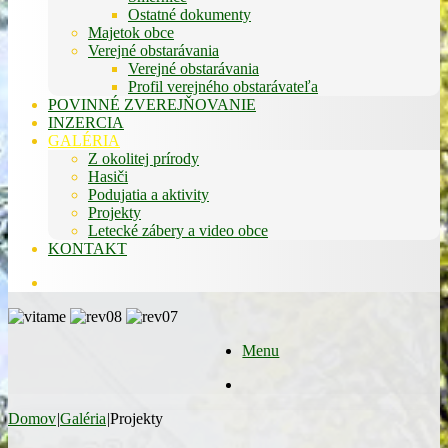
Ostatné dokumenty
Majetok obce
Verejné obstarávania
Verejné obstarávania
Profil verejného obstarávateľa
POVINNÉ ZVEREJŇOVANIE
INZERCIA
GALÉRIA
Z okolitej prírody
Hasiči
Podujatia a aktivity
Projekty
Letecké zábery a video obce
KONTAKT
Hľadať
Menu
Hľadať
Domov
|
Galéria
|
Projekty