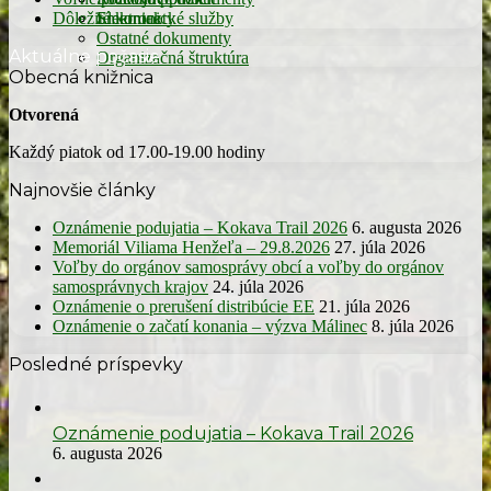
Dôležité kontakty
Elektronické služby
Smernice
Ostatné dokumenty
Aktuálne počasie
Organizačná štruktúra
Obecná knižnica
Otvorená
Každý piatok od 17.00-19.00 hodiny
Najnovšie články
Oznámenie podujatia – Kokava Trail 2026
6. augusta 2026
Memoriál Viliama Henžeľa – 29.8.2026
27. júla 2026
Voľby do orgánov samosprávy obcí a voľby do orgánov
samosprávnych krajov
24. júla 2026
Oznámenie o prerušení distribúcie EE
21. júla 2026
Oznámenie o začatí konania – výzva Málinec
8. júla 2026
Posledné príspevky
Oznámenie podujatia – Kokava Trail 2026
6. augusta 2026